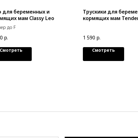
 для беременных и
Трускики для береме
мящих мам Classy Leo
кормящих мам Tende
ер до F
90
р.
1 590
р.
Смотреть
Смотреть