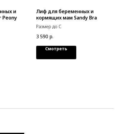
нных и
Лиф для беременных и
r Peony
кормящих мам Sandy Bra
Размер до С
3 590
р.
Смотреть